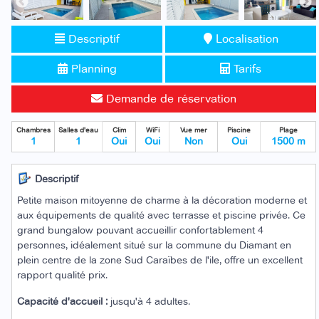
Descriptif
Localisation
Planning
Tarifs
Demande de réservation
Chambres
Salles d'eau
Clim
WiFi
Vue mer
Piscine
Plage
1
1
Oui
Oui
Non
Oui
1500 m
Descriptif
Petite maison mitoyenne de charme à la décoration moderne et
aux équipements de qualité avec terrasse et piscine privée. Ce
grand bungalow pouvant accueillir confortablement 4
personnes, idéalement situé sur la commune du Diamant en
plein centre de la zone Sud Caraïbes de l'ile, offre un excellent
rapport qualité prix.
Capacité d'accueil :
jusqu'à 4 adultes.