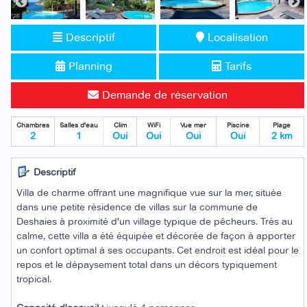
Descriptif
Localisation
Planning
Tarifs
Demande de réservation
Chambres
Salles d'eau
Clim
WiFi
Vue mer
Piscine
Plage
2
1
Oui
Oui
Oui
Oui
2 km
Descriptif
Villa de charme offrant une magnifique vue sur la mer, située
dans une petite résidence de villas sur la commune de
Deshaies à proximité d'un village typique de pêcheurs. Très au
calme, cette villa a été équipée et décorée de façon à apporter
un confort optimal à ses occupants. Cet endroit est idéal pour le
repos et le dépaysement total dans un décors typiquement
tropical.