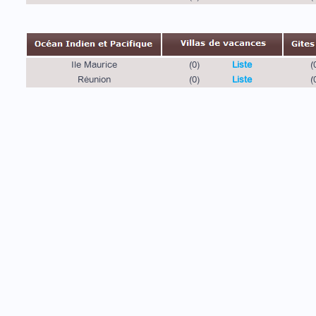
Ile Maurice
(0)
Liste
(
Réunion
(0)
Liste
(