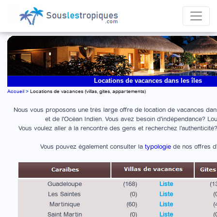
Locations de vacances dans les îles
Accueil
>
Locations de vacances (villas, gites, appartements)
Nous vous proposons une très large offre de location de vacances dan
et de l'Océan Indien. Vous avez besoin d'indépendance? Loue
Vous voulez aller à la rencontre des gens et recherchez l'authenticité
Vous pouvez également consulter la
typologie
de nos offres 
Guadeloupe
(168)
Liste
(1
Les Saintes
(0)
Liste
(
Martinique
(60)
Liste
(
Saint Martin
(0)
Liste
(