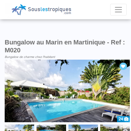
Bungalow au Marin en Martinique - Ref :
M020
Bungalow de charme chez l'habitant
24