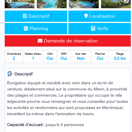
Descriptif
Localisation
Planning
Tarifs
Demande de réservation
Chambres
Salles d'eau
Clim
WiFi
Vue mer
Piscine
Plage
2
1
Oui
Oui
Non
Oui
3.5 km
Descriptif
Bungalow équipé et meublé avec soin dans un écrin de
verdure, idéalement situé sur la commune du Marin, à proximité
des plages et commerces. Le propriétaire qui occupe la villa
adjacente pourra vous renseigner et vous conseiller pour toutes
les activités et randonnées qui sont proposées en Martinique,
travaillant lui-même dans l’animation de loisirs.
Capacité d’accueil :
jusqu'à 4 personnes