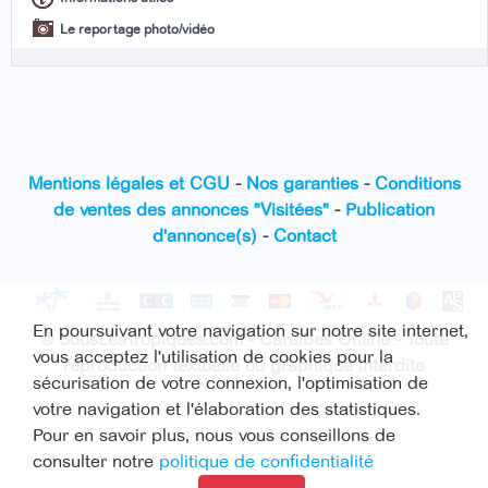
Le reportage photo/vidéo
Mentions légales et CGU
-
Nos garanties
-
Conditions
de ventes des annonces "Visitées"
-
Publication
d'annonce(s)
-
Contact
En poursuivant votre navigation sur notre site internet,
© SousLesTropiques.com - Caraïbes Online - Toute
vous acceptez l'utilisation de cookies pour la
reproduction textuelle ou graphique interdite
sécurisation de votre connexion, l'optimisation de
votre navigation et l'élaboration des statistiques.
Pour en savoir plus, nous vous conseillons de
consulter notre
politique de confidentialité