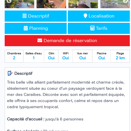
Descriptif
Localisation
Planning
Tarifs
Demande de réservation
Chambres
Salles d'eau
Clim
WiFi
Vue mer
Piscine
Plage
2
1
Oui
Oui
Oui
Oui
2 km
Descriptif
Très belle villa alliant parfaitement modernité et charme créole,
idéalement située au coeur d'un paysage verdoyant face à la
mer des Caraïbes. Décorée avec soin et parfaitement équipée,
elle offrira à ses occupants confort, calme et repos dans un
cadre typiquement tropical.
Capacité d'accueil :
jusqu'à 6 personnes