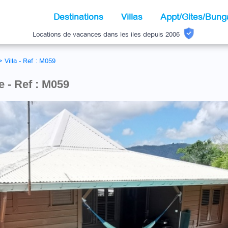
Destinations
Villas
Appt/Gites/Bun
Locations de vacances dans les iles depuis 2006
>
Villa - Ref : M059
e - Ref : M059