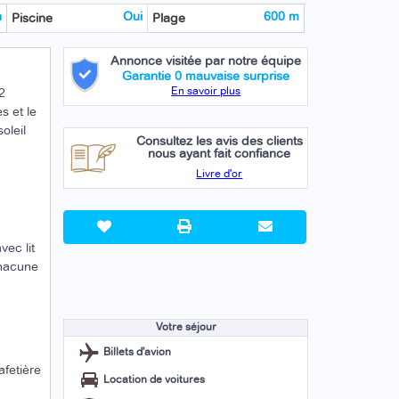
n
Oui
600 m
Piscine
Plage
Annonce visitée par notre équipe
Garantie 0 mauvaise surprise
En savoir plus
2
s et le
oleil
Consultez les avis des clients
nous ayant fait confiance
Livre d'or
vec lit
chacune
Votre séjour
Billets d'avion
afetière
Location de voitures