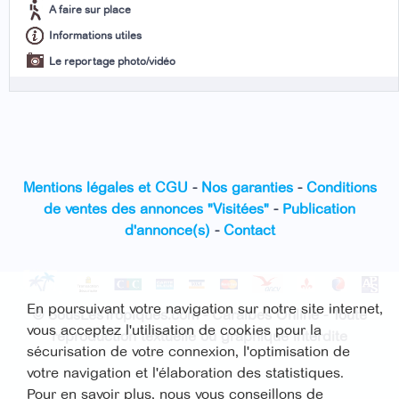
A faire sur place
Informations utiles
Le reportage photo/vidéo
Mentions légales et CGU
-
Nos garanties
-
Conditions
de ventes des annonces "Visitées"
-
Publication
d'annonce(s)
-
Contact
En poursuivant votre navigation sur notre site internet,
© SousLesTropiques.com - Caraïbes Online - Toute
vous acceptez l'utilisation de cookies pour la
reproduction textuelle ou graphique interdite
sécurisation de votre connexion, l'optimisation de
votre navigation et l'élaboration des statistiques.
Pour en savoir plus, nous vous conseillons de